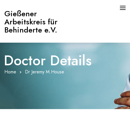
Gießener
Arbeitskreis für
Behinderte e.V.
Doctor Details
HOME
PAGES
Home
Dr Jeremy M.House
ABOUT
Willkommen
Beirat